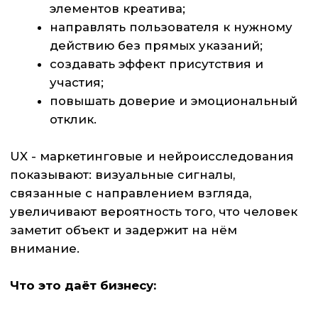
реагирует на Ваши креативы и какие
визуальные элементы действительно
работают, напишите нам. Мы проведём
бесплатную консультацию и подберём
подходящий формат нейроисследования.
ОСТАВИТЬ ЗАЯВКУ
Общество с ограниченной
ЗАПИСАТЬСЯ
ответственностью «Ом» ИНН
РЕСПОДЕНТАМ
7722681880
ОГРН 1097746146596
БИЗНЕСУ
Юридический адрес: 123001, г.
СТУДЕНТАМ
Москва, ул. Большая Садовая, д.5
корп. 1
НАУКА
Адрес лаборатории: г. Москва,
Земляной Вал, дом 8
КОНТАКТЫ
Оставьте ваши
+7 (903) 761-32-33
контакты и мы
свяжемся с вами
info@neurollab.ru
Telegram
Вконтакте
МАХ