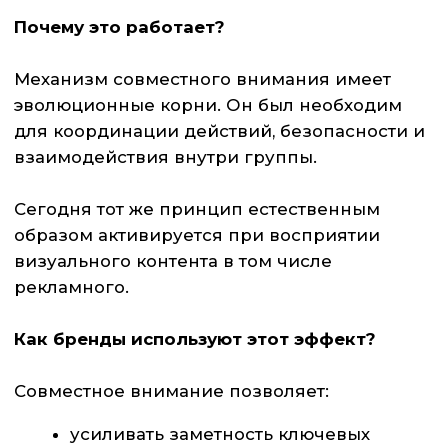
связанные с направлением взгляда,
увеличивают вероятность того, что человек
заметит объект и задержит на нём
внимание.
Что это даёт бизнесу:
рост эффективности рекламных
материалов;
оптимизацию креативов без
увеличения бюджета;
повышение конверсии за счёт
правильной расстановки визуальных
акцентов;
более предсказуемые реакции
аудитории.
Использование совместного внимания - это
не про креативность ради креативности. Это
про управление когнитивными
механизмами, которые напрямую влияют на
решение о покупке.
Если Вы хотите проверить, как аудитория