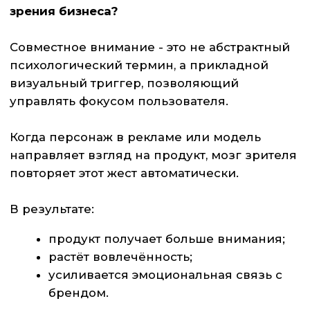
эволюционные корни. Он был необходим
для координации действий, безопасности и
взаимодействия внутри группы.
Сегодня тот же принцип естественным
образом активируется при восприятии
визуального контента в том числе
рекламного.
Как бренды используют этот эффект?
Совместное внимание позволяет:
усиливать заметность ключевых
элементов креатива;
направлять пользователя к нужному
действию без прямых указаний;
создавать эффект присутствия и
участия;
повышать доверие и эмоциональный
отклик.
UX - маркетинговые и нейроисследования
показывают: визуальные сигналы,