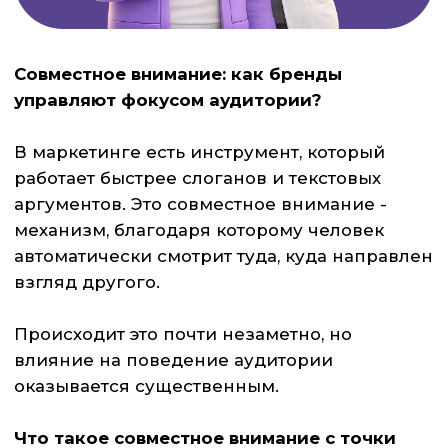
влияние на поведение аудитории
оказывается существенным.
Что такое совместное внимание с точки
зрения бизнеса?
Совместное внимание - это не абстрактный
психологический термин, а прикладной
визуальный триггер, позволяющий
управлять фокусом пользователя.
Когда персонаж в рекламе или модель
направляет взгляд на продукт, мозг зрителя
повторяет этот жест автоматически.
В результате:
продукт получает больше внимания;
растёт вовлечённость;
усиливается эмоциональная связь с
брендом.
Почему это работает?
Механизм совместного внимания имеет