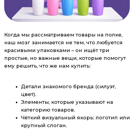
категорию товаров.
Чёткий визуальный якорь: логотип или
крупный слоган.
В исследованиях товаров массового
потребления (FMCG) маршрут взгляда
потребителя почти всегда один и тот же и
строится по определённой иерархии:
Бренд/логотип.
Категория.
Ключевое сообщение.
Если мы пожертвуем ею в угоду «красоты» –
спрячем узнаваемые элементы бренда,
замаскируем категорию иллюстрациями,
размажем сообщение по всей упаковке – мы
заставим мозг думать, а он хочет отдыхать.
Вспомните, как выглядят полки в магазинах
– они визуально перегружены различными
товарами всех цветов и форм. Мозгу проще
выбрать более привычный и понятный для
него бренд, а ваш продукт он возможно