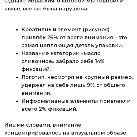
этот продукт.
Хотите понять, как именно аудитория видит
Вашу упаковку и что на ней действительно
работает?
Напишите нам — разберём с помощью
нейроинструментов.
ОСТАВИТЬ ЗАЯВКУ
Общество с ограниченной
ЗАПИСАТЬСЯ
ответственностью «Ом» ИНН
РЕСПОДЕНТАМ
7722681880
ОГРН 1097746146596
БИЗНЕСУ
Юридический адрес: 123001, г.
СТУДЕНТАМ
Москва, ул. Большая Садовая, д.5
корп. 1
НАУКА
Адрес лаборатории: г. Москва,
Земляной Вал, дом 8
КОНТАКТЫ