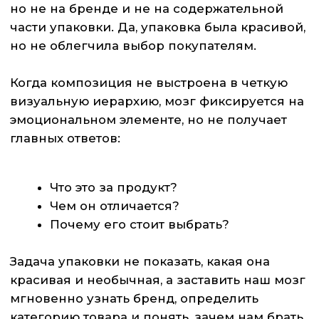
Оставьте ваши
+7 (903) 761-32-33
контакты и мы
свяжемся с вами
info@neurollab.ru
Telegram
Вконтакте
МАХ
+7
Нажимая кнопку «Отправить», я даю
своё согласие на обработку
персональных данных в
соответствии с
Политикой
обработки ПД
ОТПРАВИТЬ
© 2026 Все права
защищены
Политика обработки персональных данных