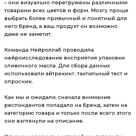
удержал на себе лишь 9% от общего
внимания.
Информативные элементы привлекли
всего 2% фиксаций.
Иными словами, внимание
концентрировалось на визуальном образе,
но не на бренде и не на содержательной
части упаковки. Да, упаковка была красивой,
но не облегчила выбор покупателям.
Когда композиция не выстроена в четкую
визуальную иерархию, мозг фиксируется на
эмоциональном элементе, но не получает
главных ответов:
Что это за продукт?
Чем он отличается?
Почему его стоит выбрать?
Задача упаковки не показать, какая она
красивая и необычная, а заставить наш мозг
мгновенно узнать бренд, определить
категорию товара и понять, зачем нам брать