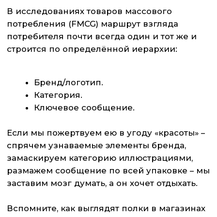
даже не заметит.
Команда Нейроллаб проводила
нейроисследование восприятия упаковки
сливочного масла. Для сбора данных
использовали айтрекинг, тактильный тест и
опросник.
Как мы и ожидали, сначала внимание
респондентов попадало на бренд, затем на
категорию товара и только после всего этого
они взглянули на описание.
Однако иерархия, о которой мы говорили
выше, всё же была нарушена:
Креативный элемент (рисунок)
привлёк 26% от всего внимания – это
самая цепляющая деталь упаковки.
Название категории «масло
сливочное» забрало себе 14%
фиксаций.
Логотип, несмотря на крупный размер,