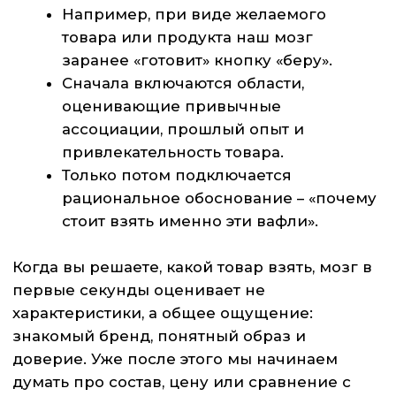
В экономических решениях нейроны также
кодируют в нашей голове субъективную
ценность тех или иных выборов. Именно
поэтому нет «правильного» решения, а есть
то, которое лично для вас сейчас кажется
более стоящим. Поэтому один и тот же товар
кому‑то кажется более подходящим, а кого-
то отталкивает.
В итоге, когда вы думаете, что только что
приняли осознанное решение о покупке, на
самом деле ваш мозг уже всё давно сам
решил за вас.
Хотите, чтобы ваш продукт «выбирали
автоматически»?
Напишите нам — расскажем, как усилить
первое впечатление и повысить конверсию.