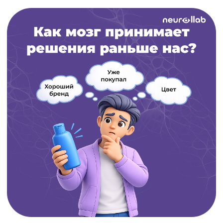
Как мозг принимает решения раньше нас?
Когда вы выбираете товар на полке или в
каталоге, вам кажется, что решение
появляется в тот же момент, когда вы его
осознаёте. Но на самом деле мозг уже всё за
вас решил до того, как вы узнали и осознали,
что у вас появилось какое-то решение.
Различные научные исследования
утверждают, что нейронные паттерны в
нашем мозгу могут предсказать наш выбор
за 4–7 секунд до того, как мы это осознаем.