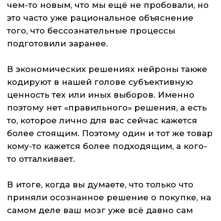
ОСТАВИТЬ ЗАЯВКУ
Общество с ограниченной
ЗАПИСАТЬСЯ
ответственностью «Ом» ИНН
РЕСПОДЕНТАМ
7722681880
ОГРН 1097746146596
БИЗНЕСУ
Юридический адрес: 123001, г.
СТУДЕНТАМ
Москва, ул. Большая Садовая, д.5
корп. 1
НАУКА
Адрес лаборатории: г. Москва,
Земляной Вал, дом 8
КОНТАКТЫ
Оставьте ваши
+7 (903) 761-32-33
контакты и мы
свяжемся с вами
info@neurollab.ru
Telegram
Вконтакте
МАХ
+7
Нажимая кнопку «Отправить», я даю
своё согласие на обработку
персональных данных в
соответствии с
Политикой