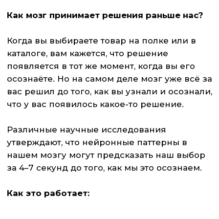
Как это работает:
Например, при виде желаемого
товара или продукта наш мозг
заранее «готовит» кнопку «беру».
Сначала включаются области,
оценивающие привычные
ассоциации, прошлый опыт и
привлекательность товара.
Только потом подключается
рациональное обоснование – «почему
стоит взять именно эти вафли».
Когда вы решаете, какой товар взять, мозг в
первые секунды оценивает не
характеристики, а общее ощущение:
знакомый бренд, понятный образ и
доверие. Уже после этого мы начинаем
думать про состав, цену или сравнение с
чем-то новым, что мы ещё не пробовали, но
это часто уже рациональное объяснение
того, что бессознательные процессы
подготовили заранее.